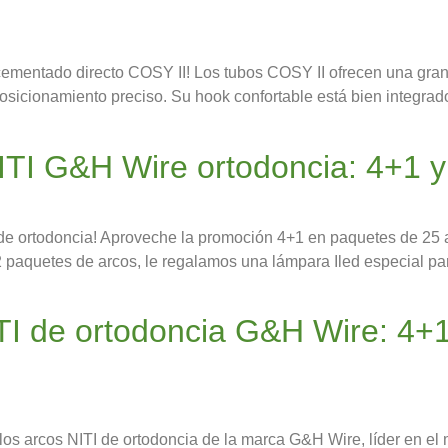
 cementado directo COSY II! Los tubos COSY II ofrecen una gra
 posicionamiento preciso. Su hook confortable está bien integrad
ITI G&H Wire ortodoncia: 4+1 y
TI de ortodoncia! Aproveche la promoción 4+1 en paquetes de 25
12 paquetes de arcos, le regalamos una lámpara Iled especial p
ITI de ortodoncia G&H Wire: 4+
 los arcos NITI de ortodoncia de la marca G&H Wire, líder en e