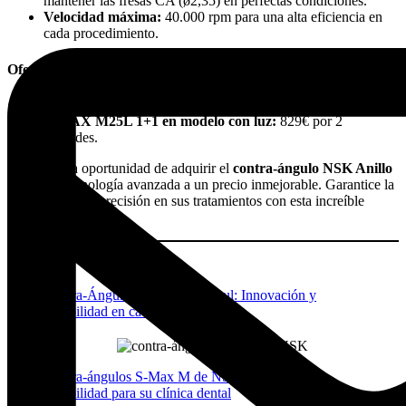
mantener las fresas CA (ø2,35) en perfectas condiciones.
Velocidad máxima:
40.000 rpm para una alta eficiencia en
cada procedimiento.
Oferta especial: ¡No la deje escapar!
S-MAX M25 1+1 en modelo sin luz:
629€ por 2 unidades.
S-MAX M25L 1+1 en modelo con luz:
829€ por 2
unidades.
No pierda la oportunidad de adquirir el
contra-ángulo NSK Anillo
Azul
con tecnología avanzada a un precio inmejorable. Garantice la
mejor calidad y precisión en sus tratamientos con esta increíble
promoción.
Contra-Ángulo NSK Anillo Azul: Innovación y
durabilidad en cada movimiento
Contra-ángulos S-Max M de NSK: Innovación y
durabilidad para su clínica dental