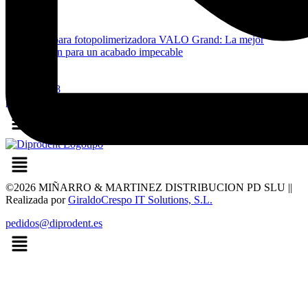
Lámpara fotopolimerizadora VALO Grand: La mejor
opción para un acabado impecable
617 353 008
pedidos@diprodent.es
Menú
Menú
©2026 MIÑARRO & MARTINEZ DISTRIBUCION PD SLU ||
Realizada por
GiraldoCrespo IT Solutions, S.L.
pedidos@diprodent.es
Menú