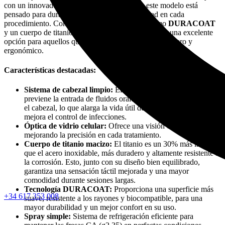
con un innovador sistema de cabezal limpio, este modelo está
pensado para durar más y garantizar la seguridad en cada
procedimiento. Con la adición de tecnologías como
DURACOAT
y un cuerpo de titanio macizo, este contra-ángulo es una excelente
opción para aquellos que buscan un instrumento duradero y
ergonómico.
Características destacadas:
Sistema de cabezal limpio:
El mecanismo anti-succión
previene la entrada de fluidos orales y otros contaminantes en
el cabezal, lo que alarga la vida útil de los rodamientos y
mejora el control de infecciones.
Óptica de vidrio celular:
Ofrece una visión clara y precisa,
mejorando la precisión en cada tratamiento.
Cuerpo de titanio macizo:
El titanio es un 30% más liviano
que el acero inoxidable, más duradero y altamente resistente a
la corrosión. Esto, junto con su diseño bien equilibrado,
garantiza una sensación táctil mejorada y una mayor
comodidad durante sesiones largas.
Tecnología DURACOAT:
Proporciona una superficie más
+34 617 353 008
suave, resistente a los rayones y biocompatible, para una
mayor durabilidad y un mejor confort en su uso.
Spray simple:
Sistema de refrigeración eficiente para